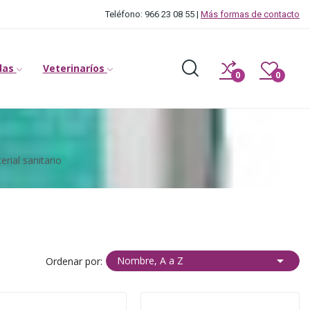
Teléfono: 966 23 08 55 |
Más formas de contacto
das
Veterinaríos
0
0
rial sanitario

Nombre, A a Z
Ordenar por: