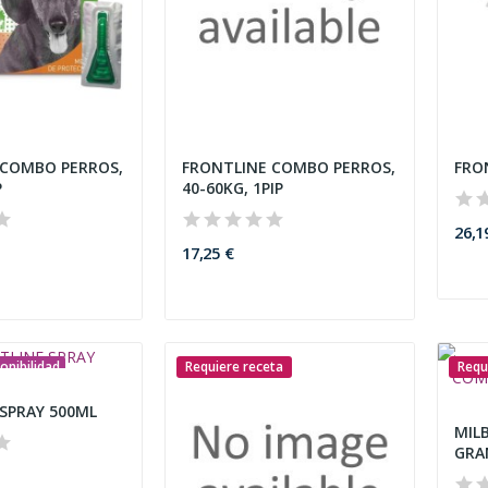
 COMBO PERROS,
FRONTLINE COMBO PERROS,
FRO
P
40-60KG, 1PIP
26,1
17,25 €
onibilidad
Requiere receta
Requ
SPRAY 500ML
MIL
GRAN