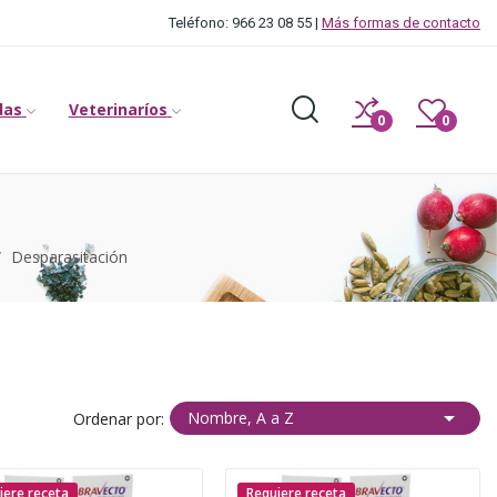
Teléfono: 966 23 08 55 |
Más formas de contacto
das
Veterinaríos
0
0
Desparasitación

Nombre, A a Z
Ordenar por:
iere receta
Requiere receta