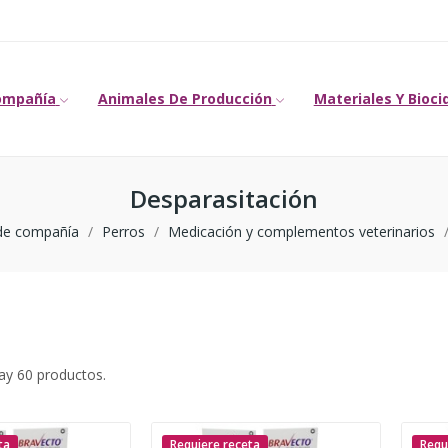
ompañía
Animales De Producción
Materiales Y Bioci
Desparasitación
de compañía
Perros
Medicación y complementos veterinarios
ay 60 productos.
ta
Requiere receta
Requ