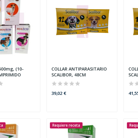
00mg, (10-
COLLAR ANTIPARASITARIO
COL
OMPRIMIDO
SCALIBOR, 48CM
SCA
39,02 €
41,5
ta
Requiere receta
Requ