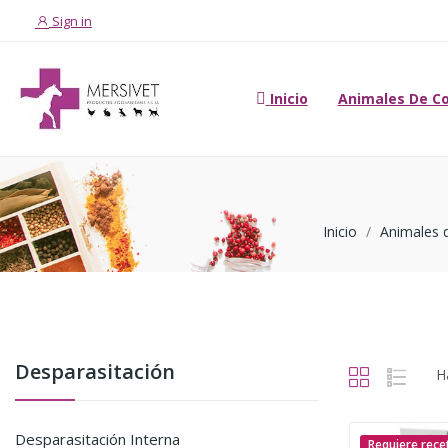
Sign in
Inicio
Animales De C
Inicio
Animales 
Desparasitación
H
Desparasitación Interna
Requiere rece