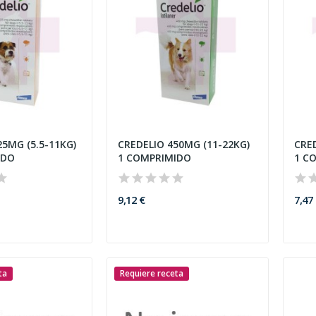
25MG (5.5-11KG)
CREDELIO 450MG (11-22KG)
CRED
IDO
1 COMPRIMIDO
1 C
9,12 €
7,47
ta
Requiere receta