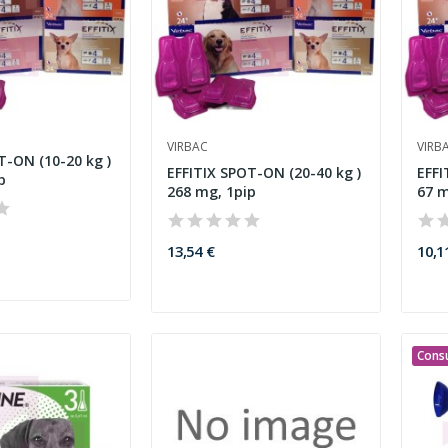
VIRBAC
VIRB
T-ON (10-20 kg )
EFFITIX SPOT-ON (20-40 kg )
EFFI
p
268 mg, 1pip
67 m
13,54 €
10,1
Consu