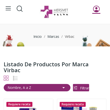
Inicio
Marcas
Virbac
Listado De Productos Por Marca
Virbac

Nombre, A a Z
Filtrar
Requiere receta
Requiere receta