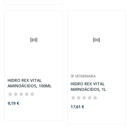
HYDRABOOST, 1 TABLETA
2,66 €
IMPERDIBLE PARA
PROLAPSO OVINO 10CM,
5UNDS
7,14 €
Requiere receta