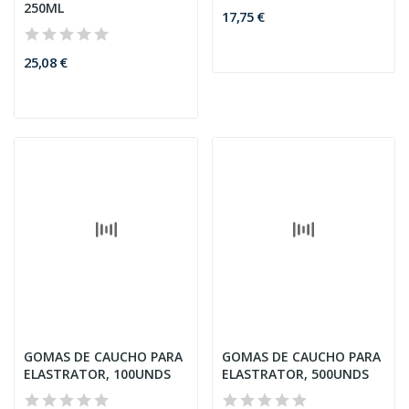
17,75 €
25,08 €
GOMAS DE CAUCHO PARA
GOMAS DE CAUCHO PARA
ELASTRATOR, 100UNDS
ELASTRATOR, 500UNDS
3,78 €
19,03 €
Consultar Disponibilidad
Requiere receta
Requiere receta
HEPTAVAC PLUS 100ML
GUDAIR, 30ML 30 DOSIS