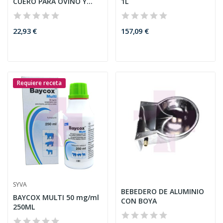
CUERO PARA OVINO Y
1L
CAPRINO
22,93 €
157,09 €
Requiere receta
SYVA
BEBEDERO DE ALUMINIO
BAYCOX MULTI 50 mg/ml
CON BOYA
250ML