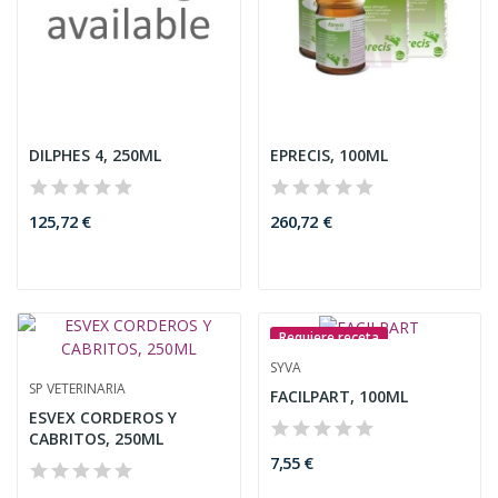
DILPHES 4, 250ML
EPRECIS, 100ML
125,72 €
260,72 €
Requiere receta
SYVA
SP VETERINARIA
FACILPART, 100ML
ESVEX CORDEROS Y
CABRITOS, 250ML
7,55 €
13,56 €