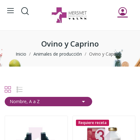
Ovino y Caprino
Inicio
Animales de producción
Ovino y Caprino

Nombre, A a Z
Requiere receta