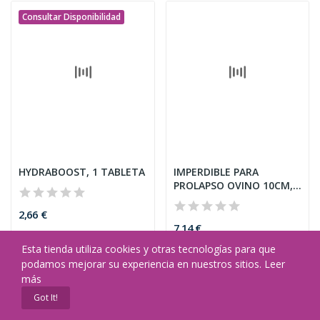
INDIGEST INYECTABLE,
INOFICAL CALOSTRO, 1
100ML
JERINGA
24,32 €
13,05 €
Consultar Disponibilidad
Consultar Disponibilidad
Requiere receta
Esta tienda utiliza cookies y otras tecnologías para que
podamos mejorar su experiencia en nuestros sitios.
Leer
más
Got It!
Home
Cart
Custom content