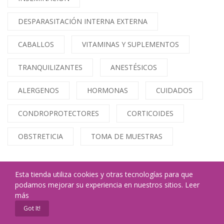
DESPARASITACIÓN INTERNA EXTERNA
CABALLOS
VITAMINAS Y SUPLEMENTOS
TRANQUILIZANTES
ANESTÉSICOS
ALERGENOS
HORMONAS
CUIDADOS
CONDROPROTECTORES
CORTICOIDES
OBSTRETICIA
TOMA DE MUESTRAS
Esta tienda utiliza cookies y otras tecnologías para que
podamos mejorar su experiencia en nuestros sitios.
Leer
más
Got It!
Home
Cart
Custom content