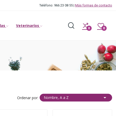
Teléfono: 966 23 08 55 |
Más formas de contacto
das
Veterinaríos
0
0

Nombre, A a Z
Ordenar por: