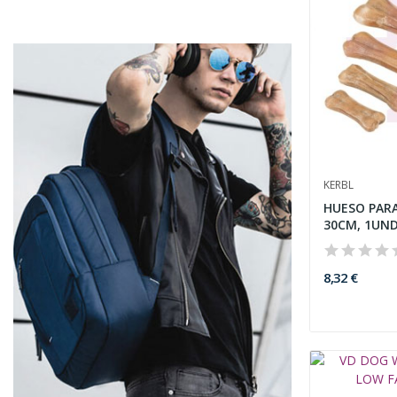
KERBL
HUESO PARA
30CM, 1UN
8,32 €