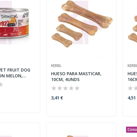
KERBL
KERB
ET FRUIT DOG
HUESO PARA MASTICAR,
HUE
ON MELON,
10CM, 4UNDS
16C
3,41 €
4,51
Consu