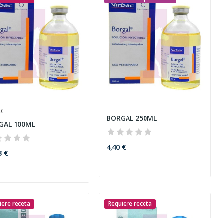
AC
BORGAL 250ML
GAL 100ML
4,40 €
3 €
iere receta
Requiere receta