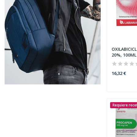
OXILABICIC
20%, 100ML
16,32 €
Requiere rece