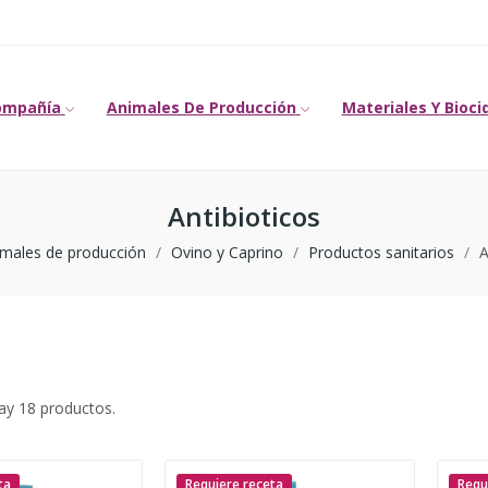
ompañía
Animales De Producción
Materiales Y Bioci
Antibioticos
imales de producción
Ovino y Caprino
Productos sanitarios
A
ay 18 productos.
ta
Requiere receta
Requ