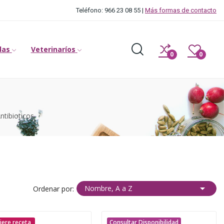
Teléfono: 966 23 08 55 |
Más formas de contacto
das
Veterinaríos
0
0
ntibioticos

Nombre, A a Z
Ordenar por:
iere receta
Consultar Disponibilidad