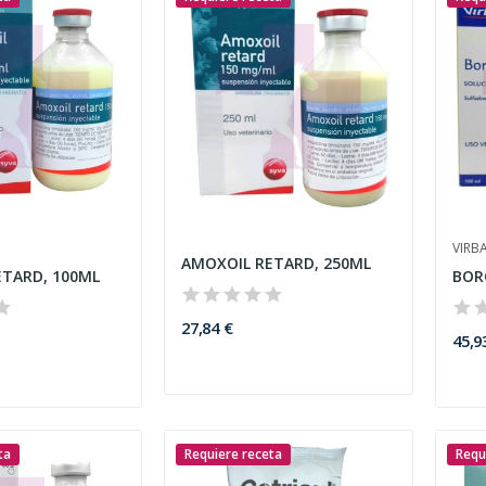
VIRB
AMOXOIL RETARD, 250ML
TARD, 100ML
BOR
27,84 €
45,9
ta
Requiere receta
Requ