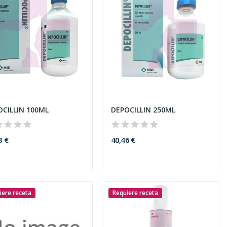
OCILLIN 100ML
DEPOCILLIN 250ML
3 €
40,46 €
iere receta
Requiere receta