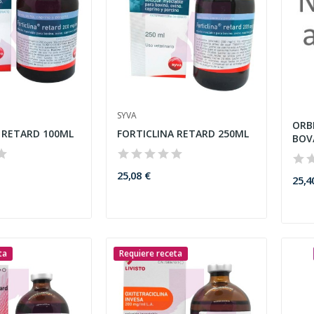
SYVA
ORBE
 RETARD 100ML
FORTICLINA RETARD 250ML
BOV
25,08 €
25,4
ta
Requiere receta