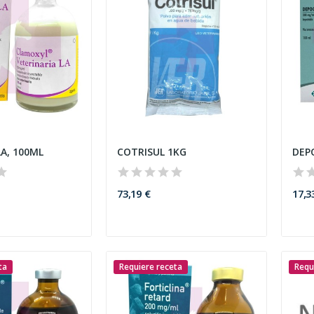
A, 100ML
COTRISUL 1KG
DEP
73,19 €
17,3
ta
Requiere receta
Requ