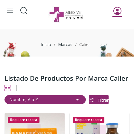
Inicio
Marcas
Calier
Listado De Productos Por Marca Calier

Nombre, A a Z
Filtrar
Requiere receta
Requiere receta